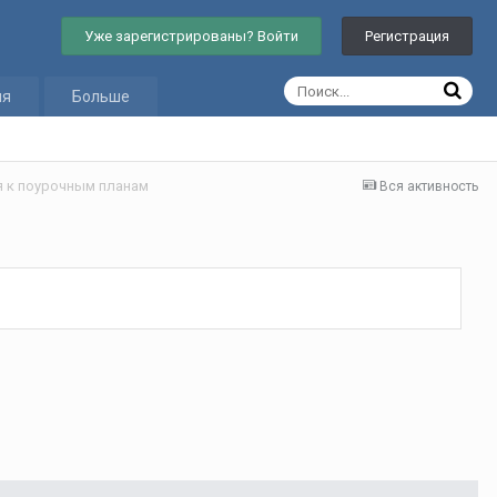
Уже зарегистрированы? Войти
Регистрация
ия
Больше
 к поурочным планам
Вся активность