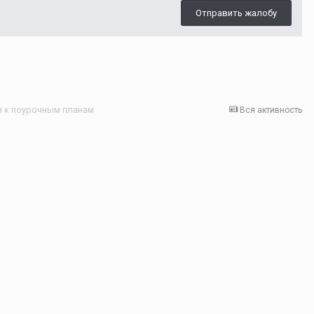
Отправить жалобу
 к поурочным планам
Вся активность