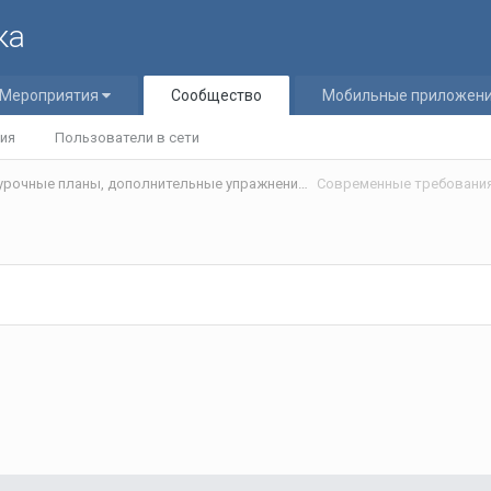
ка
Мероприятия
Сообщество
Мобильные приложен
ия
Пользователи в сети
Статьи и разработки учителей (Поурочные планы, дополнительные упражнения и т.д.)/Materials developed by teachers
Современные требования