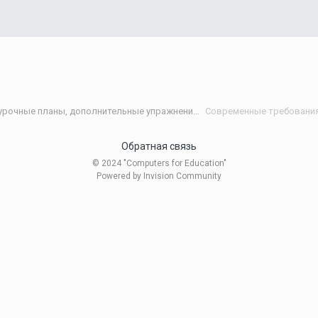
Статьи и разработки учителей (Поурочные планы, дополнительные упражнения и т.д.)/Materials developed by teachers
Современные требования
Обратная связь
© 2024 "Computers for Education"
Powered by Invision Community