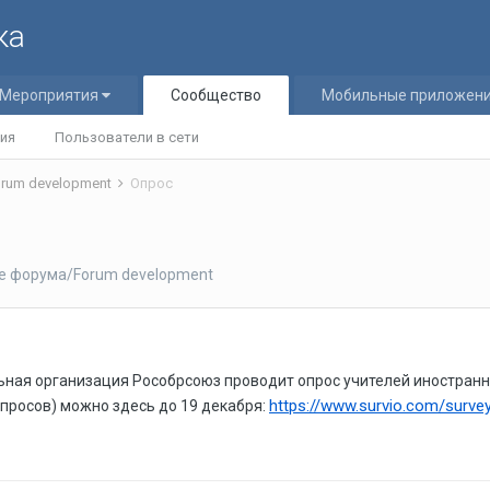
ка
Мероприятия
Сообщество
Мобильные приложен
ия
Пользователи в сети
rum development
Опрос
е форума/Forum development
ьная организация Рособрсоюз проводит опрос учителей иностран
https://www.survio.com/sur
опросов) можно здесь до 19 декабря: