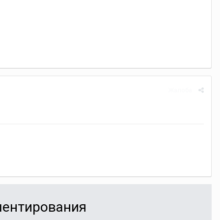
Жалоба
мментирования