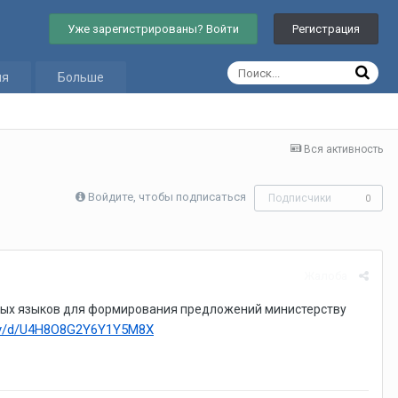
Уже зарегистрированы? Войти
Регистрация
ия
Больше
Вся активность
Войдите, чтобы подписаться
Подписчики
0
Жалоба
ных языков для формирования предложений министерству
vey/d/U4H8O8G2Y6Y1Y5M8X