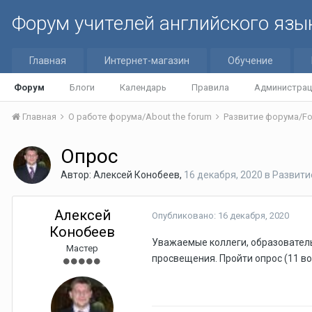
Форум учителей английского язы
Главная
Интернет-магазин
Обучение
Форум
Блоги
Календарь
Правила
Администрац
Главная
О работе форума/About the forum
Развитие форума/Fo
Опрос
Автор:
Алексей Конобеев
,
16 декабря, 2020
в
Развити
Алексей
Опубликовано:
16 декабря, 2020
Конобеев
Уважаемые коллеги, образовател
Мастер
просвещения. Пройти опрос (11 в