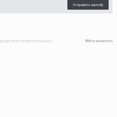
Отправить жалобу
есурсов из Интернета на уроке
Вся активность