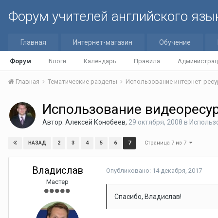
Форум учителей английского язы
Главная
Интернет-магазин
Обучение
Форум
Блоги
Календарь
Правила
Администрац
Главная
Тематические разделы
Использование интернет-ресурс
Использование видеоресур
Автор:
Алексей Конобеев
,
29 октября, 2008
в
Использо
Страница 7 из 7
2
3
4
5
6
7
НАЗАД
Владислав
Опубликовано:
14 декабря, 2017
Мастер
Спасибо, Владислав!