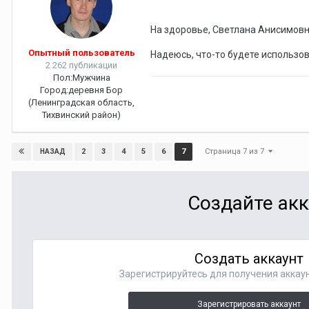
На здоровье, Светлана Анисимов
Опытный пользователь
Надеюсь, что-то будете использо
2 262 публикации
Пол:
Мужчина
Город:
деревня Бор
(Ленинградская область,
Тихвинский район)
Страница 7 из 7
2
3
4
5
6
7
НАЗАД
Создайте акк
Создать аккаунт
Зарегистрируйтесь для получения аккаун
Зарегистрировать аккаунт