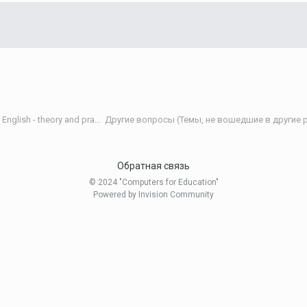
Теория и практика обучения английскому языку/Teaching English - theory and practice
Другие вопросы (Темы, не вошедшие в другие р
Обратная связь
© 2024 "Computers for Education"
Powered by Invision Community