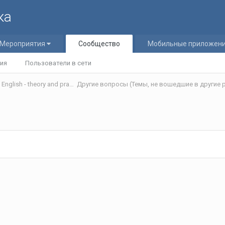
ка
Мероприятия
Сообщество
Мобильные приложен
ия
Пользователи в сети
Теория и практика обучения английскому языку/Teaching English - theory and practice
Другие вопросы (Темы, не вошедшие в другие р