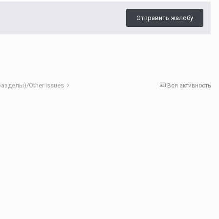
Отправить жалобу
азделы)/Other issues
Вся активность