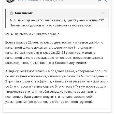
Опубликовано:
1 марта, 2009
tam писал:
А Вы никогда не работали в классе, где 39 учеников или 41?
После таких уроков от нас и лимона не оставалось!
39- 40 не было, а 25- 30 это обычно.
Если в классе 22 чел, то класс делится,хотя и не всегда. Но по
начальной школе документа о делении нет ( по словам
начальства), поэтому в классах 22- 28 учеников. А ведь в
начальной школе закладываются основы произносительных
навыков, чтения, итд. Так что в 5 классе доучиваем.
А еще существуют классы в среднем звене, которые не прошли
по листу финансирования, и поэтому в 5 классе были соединены
2 группы в один класс(группа, начавшая изучать английский язык
со 2-го класса, и начинающие с 5-го класса). Тут уж простор для
творчества учителя- чтобы учившие язык не заскучали, а
незнающие букв успели выучить, и не чувствовали себя
ущемленными( по сравнению с более сильной группой).