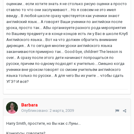
оценкам... если хотите знать я не столько рисую оценки а просто
ставлю то что они заслуживают... Но я совсем не это имел
ввиду... В любой школе сразу чувствуется как ученики знают
английский язык... А говорят Ваши ученики по английски после
урока, просто так... АВы организуете разного рода мероприятия
по Вашему предмету и в конце концов есть ли у Вас в школе Клуб
Английского языка... Вот на что должен обратить внимание
дирекция... А то сегодня многие уроки английского языка
заканчиваются примерно так... Good-bye, children! The lesson is
over... А сразу после этого дети начинают попрощаться по
русски, причем по-одному подходят к учителью....Смешно когда
ученики вне уроком говорят со смоим учительём английского
языка только по русски... А для чего Вы их учите ... чтобы сдать
УГЭ? И всё?
Barbara
Опубликовано:
2 марта, 2009
Harry Smith, простите, но Вы как с Луны...
Конкурсы, говорите?