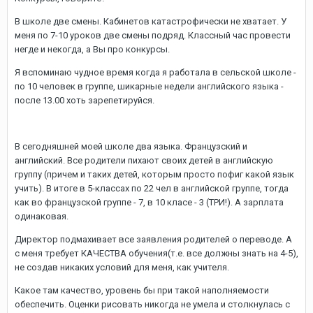
В школе две смены. Кабинетов катастрофически не хватает. У
меня по 7-10 уроков две смены подряд. Классный час провести
негде и некогда, а Вы про конкурсы.
Я вспоминаю чудное время когда я работала в сельской школе -
по 10 человек в группе, шикарные недели английского языка -
после 13.00 хоть зарепетируйся.
В сегодняшней моей школе два языка. Французский и
английский. Все родители пихают своих детей в английскую
группу (причем и таких детей, которым просто пофиг какой язык
учить). В итоге в 5-классах по 22 чел в английской группе, тогда
как во французской группе - 7, в 10 класе - 3 (ТРИ!). А зарплата
одинаковая.
Директор подмахивает все заявления родителей о переводе. А
с меня требует КАЧЕСТВА обучения(т.е. все должны знать на 4-5),
не создав никаких условий для меня, как учителя.
Какое там качество, уровень бы при такой наполняемости
обеспечить. Оценки рисовать никогда не умела и столкнулась с