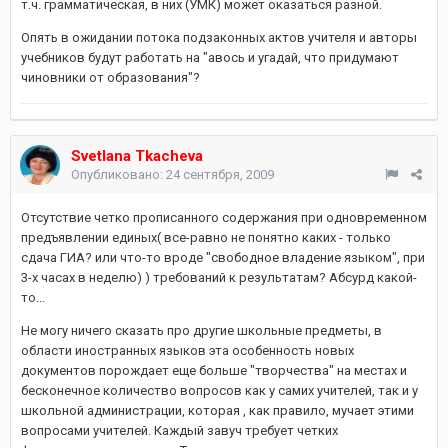
т.ч. грамматическая, в них (УМК) может оказаться разной.
Опять в ожидании потока подзаконных актов учителя и авторы
учебников будут работать на "авось и угадай, что придумают
чиновники от образования"?
Svetlana Tkacheva
Опубликовано:
24 сентября, 2009
Отсутствие четко прописанного содержания при одновременном
предъявлении единых( все-равно не понятно каких - только
сдача ГИА? или что-то вроде "свободное владение языком", при
3-х часах в неделю) ) требований к результатам? Абсурд какой-
то...
Не могу ничего сказать про другие школьные предметы, в
области иностранных языков эта особенность новых
документов порождает еще больше "творчества" на местах и
бесконечное количество вопросов как у самих учителей, так и у
школьной администрации, которая , как правило, мучает этими
вопросами учителей. Каждый завуч требует четких