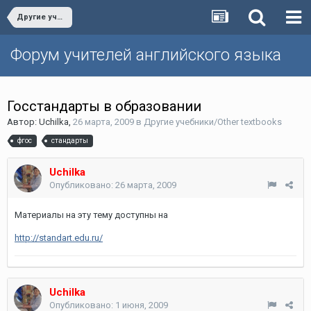
Другие учебники/Other textbooks
Форум учителей английского языка
Госстандарты в образовании
Автор:
Uchilka
,
26 марта, 2009
в
Другие учебники/Other textbooks
фгос
стандарты
Uchilka
Опубликовано:
26 марта, 2009
Материалы на эту тему доступны на
http://standart.edu.ru/
Uchilka
Опубликовано:
1 июня, 2009