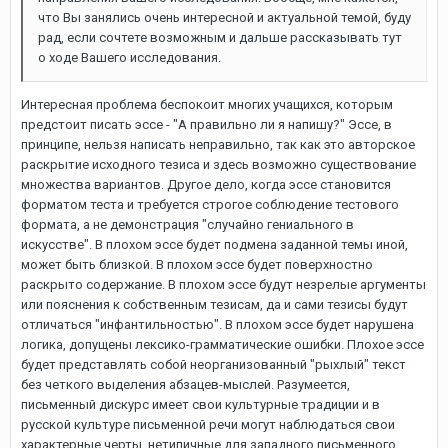
что Вы занялись очень интересной и актуальной темой, буду
рад, если сочтете возможным и дальше рассказывать тут
о ходе Вашего исследования.
Интересная проблема беспокоит многих учащихся, которым
предстоит писать эссе - "А правильно ли я напишу?" Эссе, в
принципе, нельзя написать неправильно, так как это авторское
раскрытие исходного тезиса и здесь возможно существование
множества вариантов. Другое дело, когда эссе становится
форматом теста и требуется строгое соблюдение тестового
формата, а не демонстрация "случайно гениального в
искусстве". В плохом эссе будет подмена заданной темы иной,
может быть близкой. В плохом эссе будет поверхностно
раскрыто содержание. В плохом эссе будут незрелые аргументы
или пояснения к собственным тезисам, да и сами тезисы будут
отличаться "инфантильностью". В плохом эссе будет нарушена
логика, допущены лексико-грамматические ошибки. Плохое эссе
будет представлять собой неорганизованный "рыхлый" текст
без четкого выделения абзацев-мыслей. Разумеется,
письменный дискурс имеет свои культурные традиции и в
русской культуре письменной речи могут наблюдаться свои
характерные черты, нетипичные для западного письменного