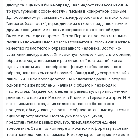
дискурса. Однако я бы не оправдывал недостатки эссе какими-
то культурными особенностями письма в конкретном социуме.
Да, российскому письменному дискурсу свойственна некоторая
"зигзагообразность", периодический отход от заданной темы к
другим ассоциациям и вновь возвращение к основной идее.
Вместе с тем, еще со времен Петра Первого последовательная
логика изложения мысли рассматривается в России как важное
качество грамотного и образованного человека. Восточно-
азиатский дискурс иной. Он изобилует символикой, аллегориями,
образностью, аллюзиями и развивается "по спирали", когда
одна и та же мысль приобретает форму все более сильного
образа, наполняясь своей поэзией.. Западный дискурс строгий и
линейный. В нем последовательно излагаются разные стороны
одной и той же проблемы, начиная с общего и переходя к
частностям. Разумеется, элементы разных культур письменной
речи можно найти и в России, и в Индии, и в Германии и проч. ЕГЭ
и его письменные задания являются частью болонского
процесса, объединяющего разные образовательные культуры в
единое пространство. Поэтому ко всем учащимся,
представителям разных культур, предъявляются единые
требования. Это в полной мере относится и к формату эссе как
теста национального экзамена. В международной практике есть