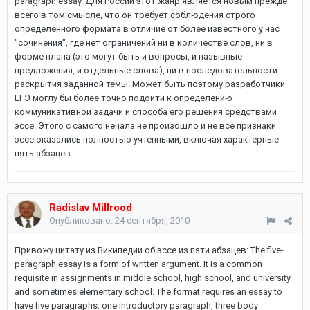
paragraph essay. Для России этот жанр является новым прежде
всего в том смысле, что он требует соблюдения строго
определенного формата в отличие от более известного у нас
"сочинения", где нет ограничений ни в количестве слов, ни в
форме плана (это могут быть и вопросы, и назывные
предложения, и отдельные слова), ни в последовательности
раскрытия заданной темы. Может быть поэтому разработчики
ЕГЭ моглу бы более точно подойти к определению
коммуникативной задачи и способа его решения средствами
эссе. Этого с самого нечала не произошло и не все признаки
эссе оказались полностью учтенными, включая характерные
пять абзацев.
Radislav Millrood
Опубликовано:
24 сентября, 2010
Привожу цитату из Википедии об эссе из пяти абзацев: The five-
paragraph essay is a form of written argument. It is a common
requisite in assignments in middle school, high school, and university
and sometimes elementary school. The format requires an essay to
have five paragraphs: one introductory paragraph, three body