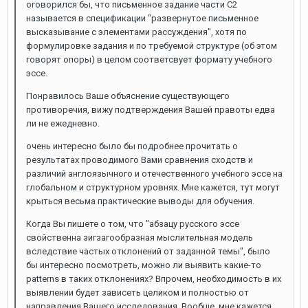
оговорился бы, что письменное задание части С2
называется в спецификации "развернутое письменное
высказывание с элементами рассуждения", хотя по
формулировке задания и по требуемой структуре (об этом
говорят опоры) в целом соответсвует формату учебного
эссе.
Понравилось Ваше объяснение существующего
противоречия, вижу подтверждения Вашей правоты едва
ли не ежедневно.
очень интересно было бы подробнее прочитать о
результатах проводимого Вами сравнения сходств и
различий англоязычного и отечественного учебного эссе на
глобальном и структурном уровнях. Мне кажется, тут могут
крыться весьма практические выводы для обучения.
Когда Вы пишете о том, что "абзацу русского эссе
свойственна зигзагообразная мыслительная модель
вследствие частых отклонений от заданной темы", было
бы интересно посмотреть, можно ли выявить какие-то
patterns в таких отклонениях? Впрочем, необходимость в их
выявлении будет зависеть целиком и полностью от
направления Вашего исследования. Вообще, мне кажется,