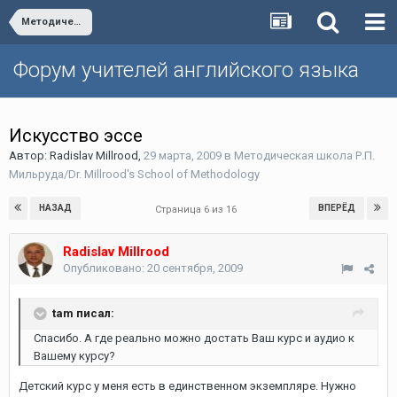
Методическая школа Р.П. Мильруда/Dr. Millrood's School of Methodology
Форум учителей английского языка
Искусство эссе
Автор:
Radislav Millrood
,
29 марта, 2009
в
Методическая школа Р.П.
Мильруда/Dr. Millrood's School of Methodology
НАЗАД
ВПЕРЁД
Страница 6 из 16
Radislav Millrood
Опубликовано:
20 сентября, 2009
tam писал:
Cпасибо. А где реально можно достать Ваш курс и аудио к
Вашему курсу?
Детский курс у меня есть в единственном экземпляре. Нужно