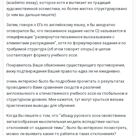
(academic essay), которое хотя и вытекает из традиций
художественной эссеистики, но более жестко структурировано
(о чем вы дальше пишете).
Затем, говоря о ЕГэ по английскому языку, я бы аккуратно
оговорился бы, что письменное задание части С2 называется в
спецификации "развернутое письменное высказывание с
элементами рассуждения", хотя по формулировке задания и по
требуемой структуре (об этом говорят опоры) в целом
соответсвует формату учебного эссе.
Понравилось Ваше объяснение существующего противоречия,
вижу подтверждения Вашей правоты едва ли не ежедневно.
очень интересно было бы подробнее прочитать о результатах
проводимого Вами сравнения сходств и различий
англоязычного и отечественного учебного эссе на глобальном и
структурном уровнях. Мне кажется, тут могут крыться весьма
практические выводы для обучения.
Когда Вы пишете о том, что "абзацу русского эссе свойственна
зигзагообразная мыслительная модель вследствие частых
отклонений от заданной темы", было бы интересно посмотреть,
можно ли выявить какие-то patterns в таких отклонениях?