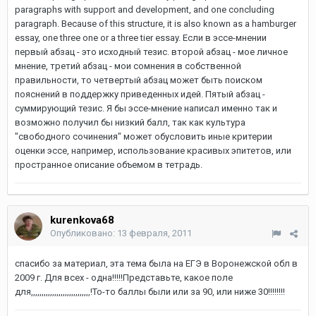
paragraphs with support and development, and one concluding
paragraph. Because of this structure, it is also known as a hamburger
essay, one three one or a three tier essay. Если в эссе-мнении
первый абзац - это исходный тезис. второй абзац - мое личное
мнение, третий абзац - мои сомнения в собственной
правильности, то четвертый абзац может быть поиском
пояснений в поддержку приведенных идей. Пятый абзац -
суммирующий тезис. Я бы эссе-мнение написал именно так и
возможно получил бы низкий балл, так как культура
"свободного сочинения" может обусловить иные критерии
оценки эссе, например, использование красивых эпитетов, или
пространное описание объемом в тетрадь.
kurenkova68
Опубликовано:
13 февраля, 2011
спасибо за материал, эта тема была на ЕГЭ в Воронежской обл в
2009 г. Для всех - одна!!!!!Представьте, какое поле
для,,,,,,,,,,,,,,,,,,,,,,,,,,,,!То-то баллы были или за 90, или ниже 30!!!!!!!!