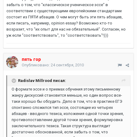
забыть о том, что "классическое ученическое эссе" в
соответствии с существующими европейскими стандартами
состоит из ПЯТИ абзацев. О чем могут быть эти пять абзацев,
если писать, например, opinion essay? Возможно кто-то
возразит, что "их опыт для нас не обязательный". Согласен, но
уж если "соответствовать", то "соответствовать"!)))
пять гор
Опубликовано:
24 сентября, 2010
Radislav Millrood писал:
О формате эссе и о приемах обучения этому письменному
жанру дискуссий становится меньше, но один вопрос все-
таки хорошо бы обсудить. Дело в том, что в практике ЕГЭ
спонтанно сложился тип эссе, состоящие из четырех
абзацев - вводного тезиса, изложения одной точки зрения,
противопоставление другой точки зрения, формулировка
заключительного тезиса. Такая структура выглядит
достаточно обоснованной, если забыть о том, что