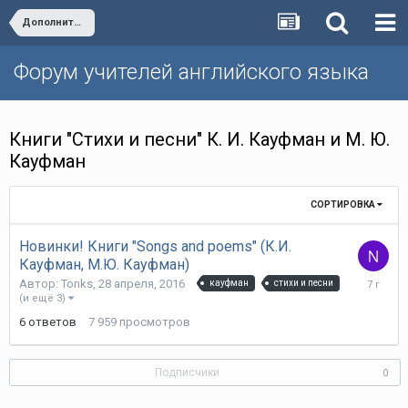
Дополнительные пособия издательства "Титул"
Форум учителей английского языка
Книги "Стихи и песни" К. И. Кауфман и М. Ю.
Кауфман
СОРТИРОВКА
Новинки! Книги "Songs and poems" (К.И.
Кауфман, М.Ю. Кауфман)
23
Автор:
Tonks
,
28 апреля, 2016
кауфман
стихи и песни
января,
(и ещё 3)
2019
6
ответов
7 959
просмотров
Подписчики
0