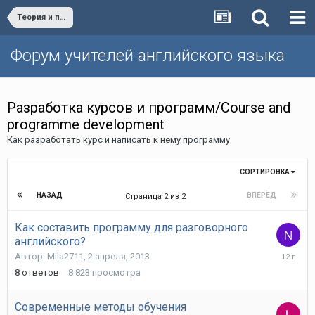
Теория и практика обучения английскому языку/Teaching English - theory and practice
Форум учителей английского языка
Разработка курсов и программ/Course and
programme development
Как разработать курс и написать к нему программу
СОРТИРОВКА
НАЗАД
ВПЕРЁД
Страница 2 из 2
Как составить программу для разговорного
английского?
10
Автор:
Mila2711
,
2 апреля, 2013
января,
8
ответов
8 823
просмотра
2014
Современные методы обучения