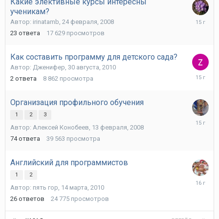
Какие элективные курсы интересны
ученикам?
17
Автор:
irinatamb
,
24 февраля, 2008
декабря,
23
ответа
17 629
просмотров
2010
Как составить программу для детского сада?
Автор:
Дженифер
,
30 августа, 2010
29
2
ответа
8 862
просмотра
сентября
2010
Организация профильного обучения
1
2
3
17
Автор:
Алексей Конобеев
,
13 февраля, 2008
августа,
2010
74
ответа
39 563
просмотра
Английский для программистов
1
2
29
Автор:
пять гор
,
14 марта, 2010
июля,
2010
26
ответов
24 775
просмотров