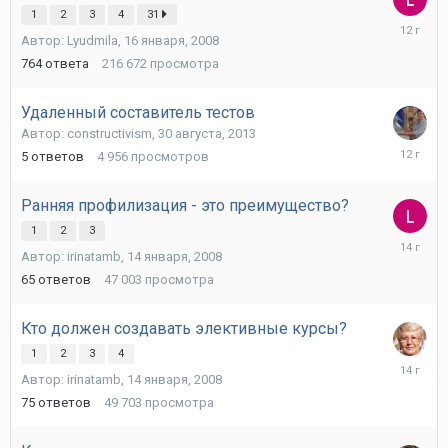
1
2
3
4
31
22
Автор:
Lyudmila
,
16 января, 2008
сентября
2013
764
ответа
216 672
просмотра
Удаленный составитель тестов
Автор:
constructivism
,
30 августа, 2013
31
5
ответов
4 956
просмотров
августа,
2013
Ранняя профилизация - это преимущество?
1
2
3
6
Автор:
irinatamb
,
14 января, 2008
января,
2012
65
ответов
47 003
просмотра
Кто должен создавать элективные курсы?
1
2
3
4
19
Автор:
irinatamb
,
14 января, 2008
сентября
2011
75
ответов
49 703
просмотра