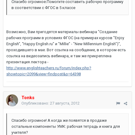
Спасибо огромное.Помогите составить рабочую программу
в соответствии с ФГОС в 5 классе
Возможно, Вам пригодятся материалы вебинара "Создание
рабочих программ в условиях ФГОС (на примерах курсов "Enjoy
English", "Happy English.ru" и "Millie" - "New Millennium English")",
проходившего в мае. Вот ссылка на сообщение, в котором есть
ссылка на видеозапись вебинара, и там же прикреплена
презентация лектора -
http://www.englishteachers.ru/forum/index.php?
showtopic=2099&view=findpost&p=64398
Tonks
Опубликовано:
27 августа, 2012
Спасибо огромное! А когда же появятся в продаже
остальные компоненты УМК: рабочая тетрадь и книга для
учителя?