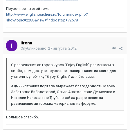
Поурочное - в этой теме -
http://www.englishteachers.ru/forum/index.php?
showtopic=2288&view=findpost&p=72578
iirena
Опубликовано:
27 августа, 2012
С разрешения авторов курса "Enjoy English" размещаем в
свободном доступе поурочное планирование из книги для
учителя к учебнику "Enjoy English" для 5 класса.
Администрация портала выражает благодарность Мерем
Забатовне Биболетовой, Ольге Анатольевне Денисенко и
Наталии Николаевне Трубаневой за разрешение на
размещение авторских материалов на форуме.
Большое спасибо.