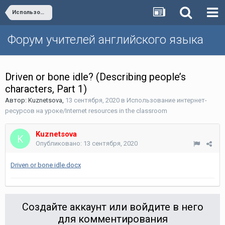
Использование интернет-ресурсов на уроке/Internet resources in the classroom
Форум учителей английского языка
Driven or bone idle? (Describing people’s
characters, Part 1)
Автор:
Kuznetsova
,
13 сентября, 2020
в
Использование интернет-
ресурсов на уроке/Internet resources in the classroom
Kuznetsova
Опубликовано:
13 сентября, 2020
Driven or bone idle.docx
Создайте аккаунт или войдите в него
для комментирования