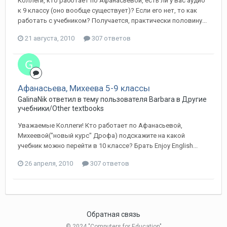
Коллеги, кто работает по Афанасьевой, есть ли у вас аудио
к 9 классу (оно вообще существует)? Если его нет, то как
работать с учебником? Получается, практически половину...
21 августа, 2010
307 ответов
Афанасьева, Михеева 5-9 классы
GalinaNik ответил в тему пользователя Barbara в
Другие
учебники/Other textbooks
Уважаемые Коллеги! Кто работает по Афанасьевой,
Михеевой("новый курс" Дрофа) подскажите на какой
учебник можно перейти в 10 классе? Брать Enjoy English...
26 апреля, 2010
307 ответов
Обратная связь
© 2024 "Computers for Education"