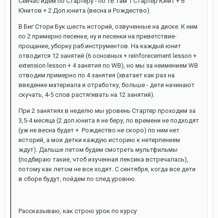
Сейчас идем по Стартеру - по ТБ там 1 Стартер Юнит + 6
Юнитов + 2 Доп.юнита (весна и Рождество).
В Биг Стори Бук шесть историй, озвученные на диске. К ним
по 2 примерно песенке, ну и песенки на приветствие-
прощание, уборку раб.инструментов. На каждый юнит
отводится 12 занятий (6 основных + reinforecement lesson +
extension lesson + 4 занятия по WB), но мы за неимением WB
отводим примерно по 4 занятия (хватает как раз на
введение материала и отработку, больше - дети начинают
скучать, 4-5 слов растягивать на 12 занятий).
При 2 занятиях в неделю мы уровень Стартер проходим за
3,5-4 месяца (2 доп.юнита я не беру, по времени не подходят
(уж не весна будет + Рождество не скоро) по ним нет
историй, а мои детки каждую историю к нетерпением
ждут). Дальше летом будем смотреть мультфильмы
(подбираю такие, чтоб изученная лексика встречалась),
потому как летом не все ходят. С сентября, когда все дети
в сборе будут, пойдем по след.уровню.
Рассказываю, как строю урок по курсу