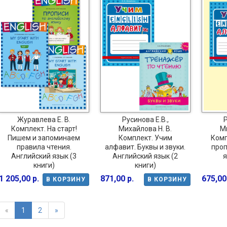
Журавлева Е. В.
Русинова Е.В.,
Р
Комплект. На старт!
Михайлова Н. В.
Ми
Пишем и запоминаем
Комплект. Учим
Комп
правила чтения.
алфавит. Буквы и звуки.
проп
Английский язык (3
Английский язык (2
я
книги)
книги)
1 205,00 р.
871,00 р.
675,00
В КОРЗИНУ
В КОРЗИНУ
«
1
2
»