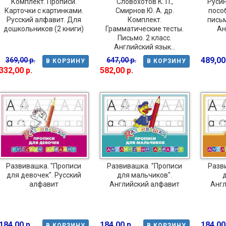
Комплект. Прописи.
Словохотов К. П.,
Русин
Карточки с картинками.
Смирнов Ю. А. др.
посо
Русский алфавит. Для
Комплект.
письм
дошкольников (2 книги)
Грамматические тесты.
Ан
Письмо. 2 класс.
Английский язык...
489,00
369,00 р.
647,00 р.
В КОРЗИНУ
В КОРЗИНУ
332,00 р.
582,00 р.
Развивашка. "Прописи
Развивашка. "Прописи
Разв
для девочек". Русский
для мальчиков".
д
алфавит
Английский алфавит
Англ
184,00 р.
184,00 р.
184,00
В КОРЗИНУ
В КОРЗИНУ