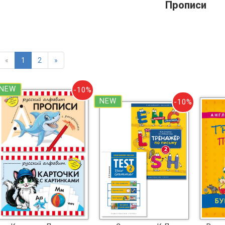
Прописи
«
1
2
»
NEW
-10%
NEW
-10%