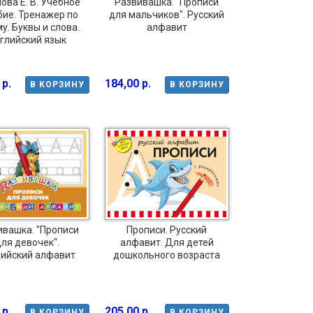
ова Е. В. Учебное
Развивашка. "Прописи
бие. Тренажер по
для мальчиков". Русский
у. Буквы и слова.
алфавит
глийский язык
 р.
184,00 р.
В КОРЗИНУ
В КОРЗИНУ
ивашка. "Прописи
Прописи. Русский
ля девочек".
алфавит. Для детей
ийский алфавит
дошкольного возраста
 р.
205,00 р.
В КОРЗИНУ
В КОРЗИНУ