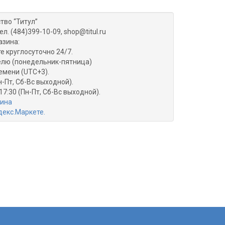
тво “Титул”
ел. (484)399-10-09, shop@titul.ru
азина:
е круглосуточно 24/7.
делю (понедельник-пятница)
емени (UTC+3).
н-Пт, Сб-Вс выходной).
17:30 (Пн-Пт, Сб-Вс выходной).
зина