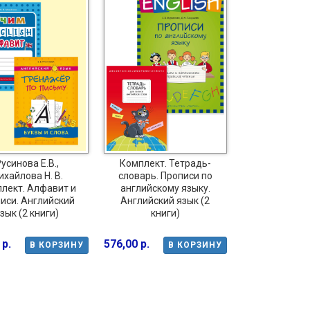
усинова Е.В.,
Комплект. Тетрадь-
хайлова Н. В.
словарь. Прописи по
лект. Алфавит и
английскому языку.
иси. Английский
Английский язык (2
зык (2 книги)
книги)
 р.
576,00 р.
В КОРЗИНУ
В КОРЗИНУ