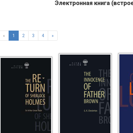
Электронная книга (встро
«
1
2
3
4
»