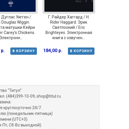
 Дуглас Уигген /
Г. Райдер Хаггард / H.
 Douglas Wiggin.
Rider Haggard. Эрик
та матушки Кейри
Светлоокий / Eric
r Carey’s Chickens.
Brighteyes. Электронная
Электронн...
книга с озвучен...
 р.
184,00 р.
В КОРЗИНУ
В КОРЗИНУ
тво “Титул”
ел. (484)399-10-09, shop@titul.ru
азина:
е круглосуточно 24/7.
делю (понедельник-пятница)
емени (UTC+3).
н-Пт, Сб-Вс выходной).