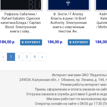
Рафаэль Сабатини /
Ф. Энсти / F. Anstey.
Кейт
Rafael Sabatini. Одиссея
Власть в руки / In Brief
Kate
капитана Блада / Captain
Authority. Электронная
Цыпля
Blood. Электронная
книга с озвученным
/ Mothe
книга с озву...
текстом. Ан...
184,00 р.
184,00 р.
184,00
В КОРЗИНУ
В КОРЗИНУ
«
1
2
3
4
»
Интернет-магазин ЗАО “Издательс
249034, Калужская обл., г. Обнинск, пр. Ленина, д. 144, т
Режим работы интернет-маг
Прием, оформление и оплата заказов на сайт
Отгрузка заказов в службы доставки 5 дней в не
Магазин работает по московскому вр
Оператор онлайн на сайте с 08:00 до 17:30 (П