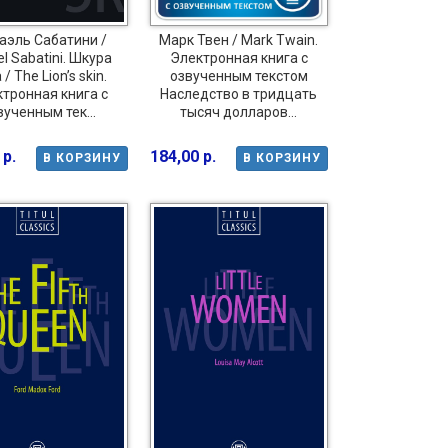
аэль Сабатини /
Марк Твен / Mark Twain.
l Sabatini. Шкура
Электронная книга с
/ The Lion’s skin.
озвученным текстом
тронная книга с
Наследство в тридцать
вученным тек...
тысяч долларов...
 р.
184,00 р.
В КОРЗИНУ
В КОРЗИНУ