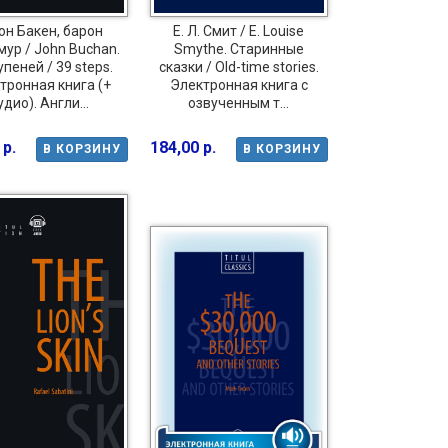
н Бакен, барон
Е. Л. Смит / E. Louise
ур / John Buchan.
Smythe. Старинные
упеней / 39 steps.
сказки / Old-time stories.
тронная книга (+
Электронная книга с
удио). Англи...
озвученным т...
 р.
184,00 р.
В КОРЗИНУ
В КОРЗИНУ