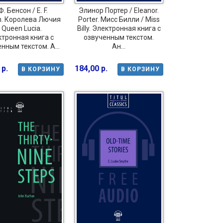
Ф. Бенсон / E. F.
Элинор Портер / Eleanor.
n. Королева Лючия
Porter. Мисс Билли / Miss
 Queen Lucia.
Billy. Электронная книга с
тронная книга с
озвученным текстом.
нным текстом. А...
Ан...
 р.
184,00 р.
В КОРЗИНУ
В КОРЗИНУ