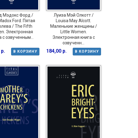
д Мэдокс Форд /
Луиза Мэй Олкотт /
Madox Ford. Пятая
Louisa May Alcott.
лева / The Fifth
Маленькие женщины /
en. Электронная
Little Women.
а с озвученным...
Электронная книга с
озвученн...
 р.
184,00 р.
В КОРЗИНУ
В КОРЗИНУ