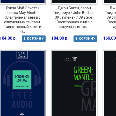
Луиза Мэй Олкотт /
Джон Бакен, барон
Джо
Louisa May Alcott.
Твидсмур / John Buchan.
Твидсм
Электронная книга с
39 ступеней / 39 steps.
39 ст
озвученным текстом.
Электронная книга с
Элек
Таинственный ключ и
озвученным тек...
а
чт...
184,00 р.
184,00 р.
160,00
В КОРЗИНУ
В КОРЗИНУ