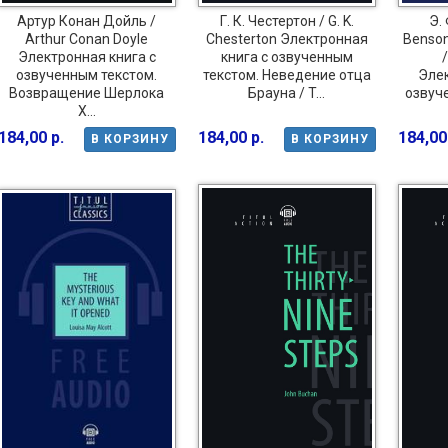
Артур Конан Дойль /
Г. К. Честертон / G. K.
Э. 
Arthur Conan Doyle
Chesterton Электронная
Benso
Электронная книга с
книга с озвученным
/
озвученным текстом.
текстом. Неведение отца
Элек
Возвращение Шерлока
Брауна / T...
озвуче
Х...
184,00 р.
184,00 р.
184,00
В КОРЗИНУ
В КОРЗИНУ