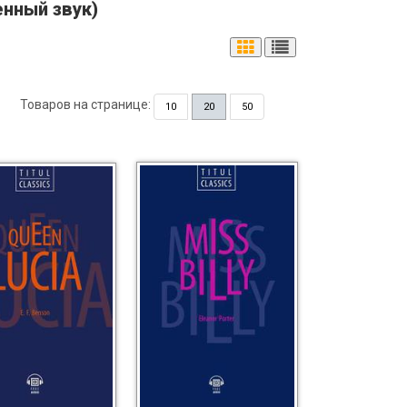
енный звук)
Товаров на странице:
10
20
50