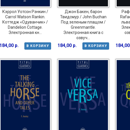
Кэррол Уотсон Рэнкин /
Джон Бакен, барон
Раф
Carrol Watson Rankin.
Твидсмур / John Buchan
Rafae
Коттедж «Одуванчик» /
Под зеленым плащом /
льва 
Dandelion Cottage.
Greenmantle.
Элек
Электронная кн...
Электронная книга с
оз
озвуч...
184,00 р.
184,00 р.
184,00
В КОРЗИНУ
В КОРЗИНУ