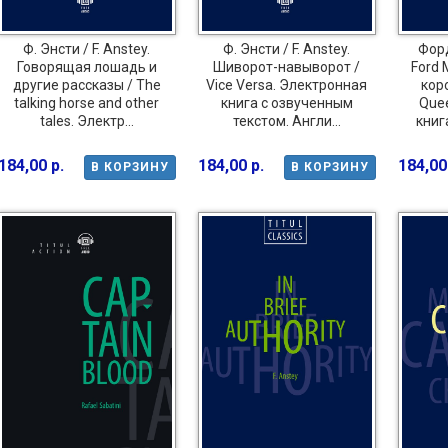
Ф. Энсти / F. Anstey.
Ф. Энсти / F. Anstey.
Фор
Говорящая лошадь и
Шиворот-навыворот /
Ford 
другие рассказы / The
Vice Versa. Электронная
коро
talking horse and other
книга с озвученным
Que
tales. Электр...
текстом. Англи...
книг
184,00 р.
184,00 р.
184,00
В КОРЗИНУ
В КОРЗИНУ