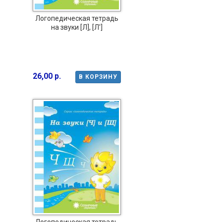
Логопедическая тетрадь
на звуки [Л], [Л']
26,00 р.
В КОРЗИНУ
Логопедическая тетрадь