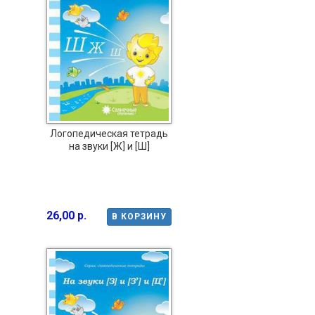
Логопедическая тетрадь
на звуки [Ж] и [Ш]
26,00 р.
В КОРЗИНУ