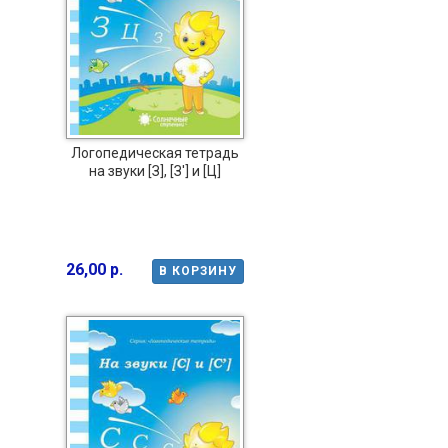
Логопедическая тетрадь
на звуки [З], [З'] и [Ц]
26,00 р.
В КОРЗИНУ