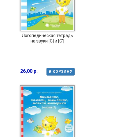
Логопедическая тетрадь
на звуки [С] и [С']
26,00 р.
В КОРЗИНУ