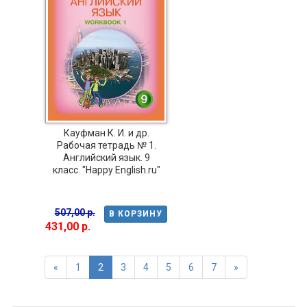
Кауфман К. И. и др.
Рабочая тетрадь № 1.
Английский язык. 9
класс. "Happy English.ru"
507,00 р.
В КОРЗИНУ
431,00 р.
«
1
2
3
4
5
6
7
»