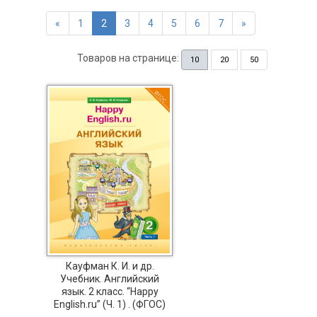
«
1
2
3
4
5
6
7
»
Товаров на странице:
10
20
50
Кауфман К. И. и др.
Учебник. Английский
язык. 2 класс. “Happy
English.ru” (Ч. 1) . (ФГОС)