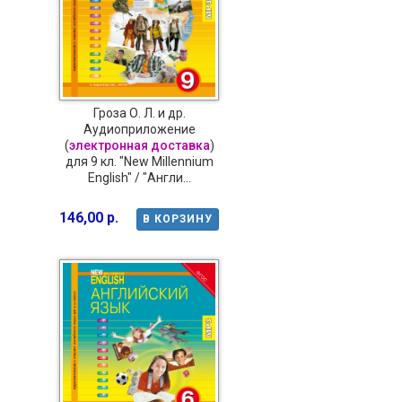
Гроза О. Л. и др.
Аудиоприложение
(
электронная доставка
)
для 9 кл. "New Millennium
English" / "Англи...
146,00 р.
В КОРЗИНУ