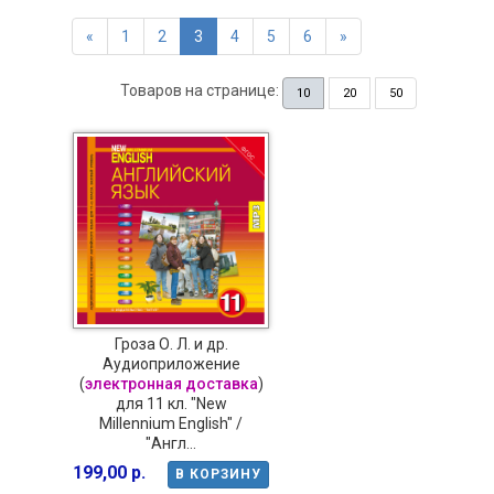
«
1
2
3
4
5
6
»
Товаров на странице:
10
20
50
Гроза О. Л. и др.
Аудиоприложение
(
электронная доставка
)
для 11 кл. "New
Millennium English" /
"Англ...
199,00 р.
В КОРЗИНУ