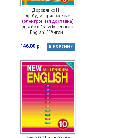
Деревянко Н.Н.
др.Аудиоприложение
(
электронная доставка
)
для 6 кл. "New Millennium
English" / "Англи...
146,00 р.
В КОРЗИНУ