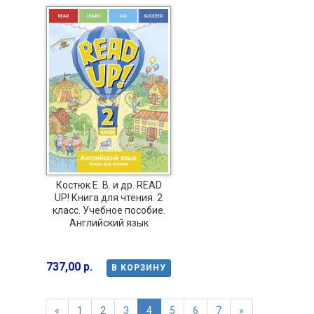
Костюк Е. В. и др. READ
UP! Книга для чтения. 2
класс. Учебное пособие.
Английский язык
737,00 р.
В КОРЗИНУ
«
1
2
3
4
5
6
7
»