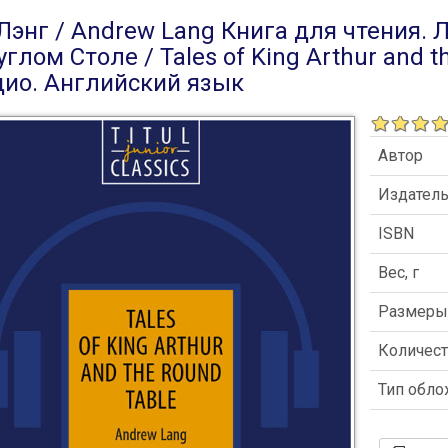
 Лэнг / Andrew Lang Книга для чтения. 
углом Столе / Tales of King Arthur and 
дио. Английский язык
Автор
Издател
ISBN
Вес, г
Размер
Количест
Тип обл