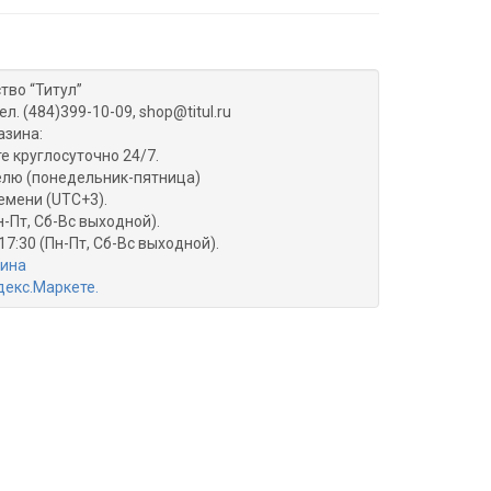
тво “Титул”
ел. (484)399-10-09, shop@titul.ru
азина:
е круглосуточно 24/7.
делю (понедельник-пятница)
емени (UTC+3).
н-Пт, Сб-Вс выходной).
17:30 (Пн-Пт, Сб-Вс выходной).
зина