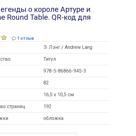
Легенды о короле Артуре и
the Round Table. QR-код для
1 отзыв
Э. Лэнг / Andrew Lang
ьство
Титул
978-5-86866-945-3
82
ы
16,5 x 10,5 см
во страниц
192
ожки
обложка