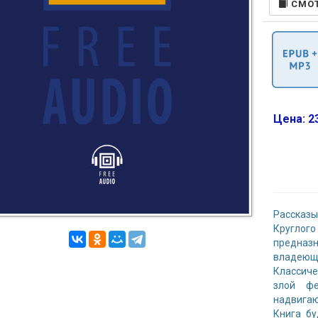
CМОТ
Цена: 23
Рассказ
Кругло
предна
владеющ
Классиче
злой ф
надвигаю
Книга бу