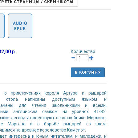
РЕТЬ СТРАНИЦЫ / СКРИНШОТЫ
2,00 р.
Количество
В КОРЗИНУ
ы о приключениях короля Артура и рыцарей
го стола написаны доступным языком и
значены для чтения школьниками и всеми,
ими английским языком на уровнях В1-В2.
ские легенды повествуют о волшебнике Мерлине,
ее Моргане и о борьбе рыцарей со злом,
щимся на древнее королевство Камелот.
дет интересна и юным читателям, и молодежи, и