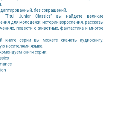
.
адаптированный, без сокращений.
 “Titul Junior Classics” вы найдете великие
ения для молодежи: истории взросления, рассказы
чениях, повести о животных, фантастика и многое
й книге серии вы можете скачать аудиокнигу,
ую носителями языка.
комендуем книги серии:
assics
Romance
tion