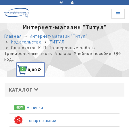
Toggle
navigat
Интернет-магазин "Титул"
Главная
Интернет-магазин "Титул"
Издательства
ТИТУЛ
Словохотов К. П. Проверочные работы.
Тренировочные тесты. 9 класс. Учебное пособие. QR-
код...
0
0,00
₽
КАТАЛОГ
Новинки
NEW
%
Товар по акции