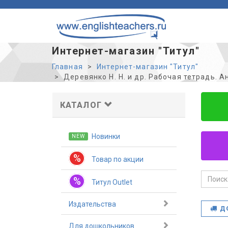
Интернет-магазин "Титул"
Главная
Интернет-магазин "Титул"
Деревянко Н. Н. и др. Рабочая тетрадь. Ан
КАТАЛОГ
Новинки
NEW
%
Товар по акции
%
Титул Outlet
Издательства
Д
Для дошкольников