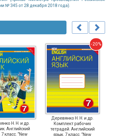
и № 345 от 28 декабря 2018 года).
-20%
Деревянко Н. Н. и др.
нко Н. Н. и др.
Деревянко 
Комплект рабочих
ик. Английский
Компл
тетрадей. Английский
 7 класс. “New
школьн
язык. 7 класс. “New