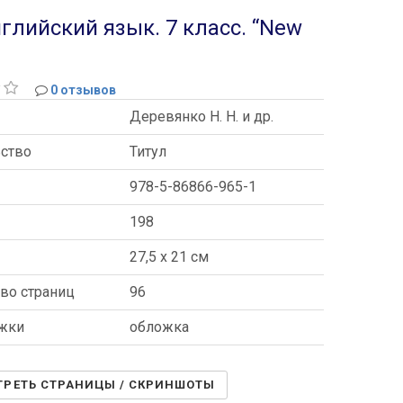
нглийский язык. 7 класс. “New
0 отзывов
Деревянко Н. Н. и др.
ьство
Титул
978-5-86866-965-1
198
ы
27,5 x 21 см
во страниц
96
ожки
обложка
РЕТЬ СТРАНИЦЫ / СКРИНШОТЫ