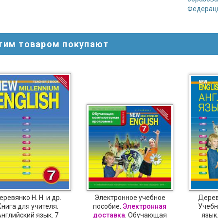
Федераци
этим товаром покупают
еревянко Н. Н. и др.
Электронное учебное
Деревя
Книга для учителя.
пособие.
Электронная
Учебн
Английский язык. 7
доставка
. Обучающая
язык.