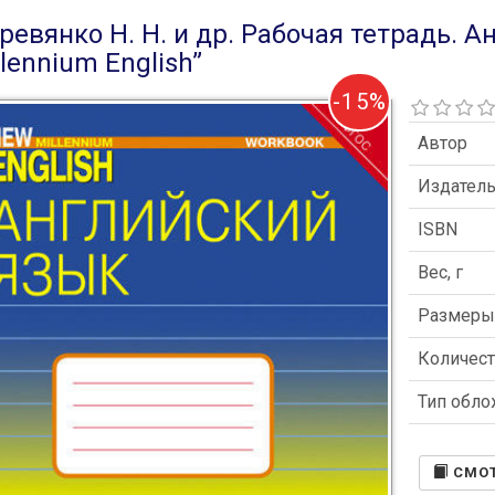
ревянко Н. Н. и др. Рабочая тетрадь. А
llennium English”
-15%
Автор
Издател
ISBN
Вес, г
Размер
Количест
Тип обл
CМОТ