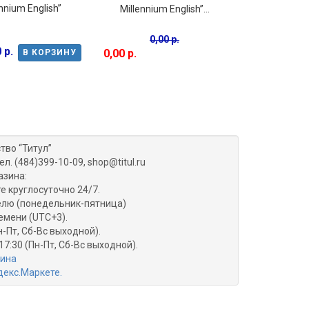
nnium English”
Millennium
Millennium English”...
"Английский
тыс
0,00 р.
 р.
1 415,00 р.
0,00 р.
В КОРЗИНУ
тво “Титул”
ел. (484)399-10-09, shop@titul.ru
азина:
е круглосуточно 24/7.
делю (понедельник-пятница)
емени (UTC+3).
н-Пт, Сб-Вс выходной).
17:30 (Пн-Пт, Сб-Вс выходной).
зина