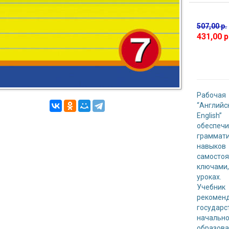
507,00 р.
431,00 р
Рабочая
“Английс
English
обеспеч
граммат
навыков
самосто
ключами
уроках.
Учебник
рекомен
государс
начальн
образов