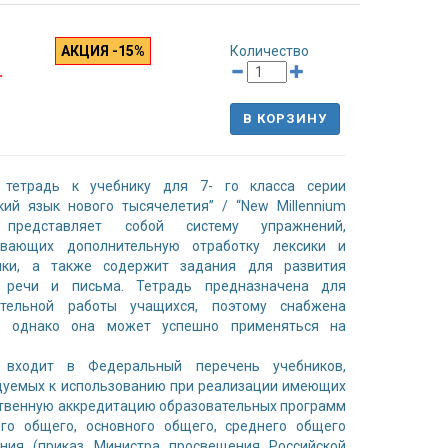
АКЦИЯ -15%
Количество
.
В КОРЗИНУ
 тетрадь к учебнику для 7- го класса серии
кий язык нового тысячелетия” / “New Millennium
” представляет собой систему упражнений,
ивающих дополнительную отработку лексики и
ики, а также содержит задания для развития
 речи и письма. Тетрадь предназначена для
ятельной работы учащихся, поэтому снабжена
, однако она может успешно применяться на
 входит в Федеральный перечень учебников,
дуемых к использованию при реализации имеющих
твенную аккредитацию образовательных программ
ого общего, основного общего, среднего общего
ания (приказ Министра просвещения Российской