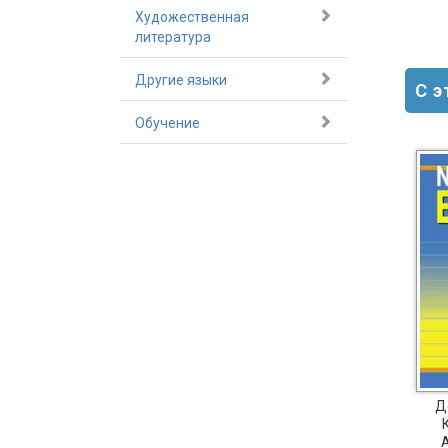
Художественная
литература
Другие языки
С 
Обучение
-20%
Деревянко Н. Н. и др.
Деревянко Н. Н. и др.
Д
Комплект рабочих
Комплект для
тетрадей. Английский
школьника "New
язык. 7 класс. “New