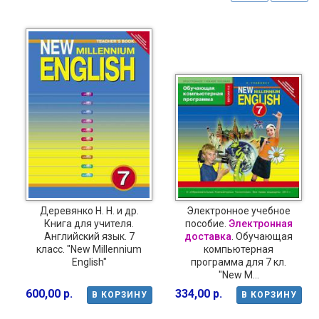
Деревянко Н. Н. и др.
Электронное учебное
Книга для учителя.
пособие.
Электронная
Английский язык. 7
доставка
. Обучающая
класс. "New Millennium
компьютерная
English"
программа для 7 кл.
"New M...
600,00 р.
334,00 р.
В КОРЗИНУ
В КОРЗИНУ