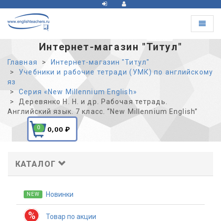
Toggle
navigat
Интернет-магазин "Титул"
Главная
Интернет-магазин "Титул"
Учебники и рабочие тетради (УМК) по английскому
яз
Серия «New Millennium English»
Деревянко Н. Н. и др. Рабочая тетрадь.
Английский язык. 7 класс. “New Millennium English”
0
0,00
₽
КАТАЛОГ
Новинки
NEW
%
Товар по акции