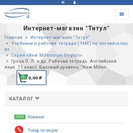
Toggle
navigat
Интернет-магазин "Титул"
Главная
Интернет-магазин "Титул"
Учебники и рабочие тетради (УМК) по английскому
яз
Серия «New Millennium English»
Гроза О. Л. и др. Рабочая тетрадь. Английский
язык. 11 класс. Базовый уровень. “New Millen...
0
0,00
₽
КАТАЛОГ
Новинки
NEW
%
Товар по акции