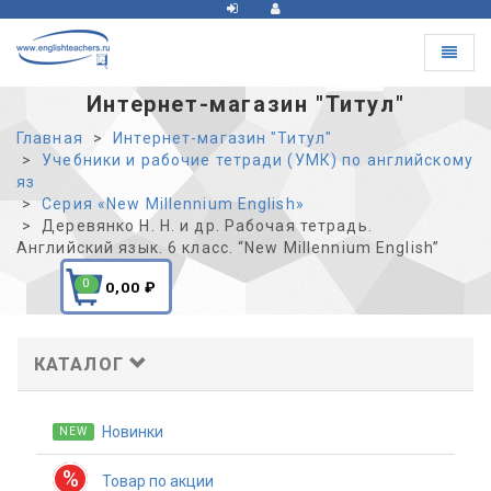
Toggle
navigat
Интернет-магазин "Титул"
Главная
Интернет-магазин "Титул"
Учебники и рабочие тетради (УМК) по английскому
яз
Серия «New Millennium English»
Деревянко Н. Н. и др. Рабочая тетрадь.
Английский язык. 6 класс. “New Millennium English”
0
0,00
₽
КАТАЛОГ
Новинки
NEW
%
Товар по акции