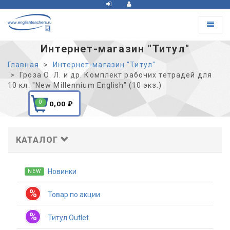
Toggle
navigat
Интернет-магазин "Титул"
Главная
Интернет-магазин "Титул"
Гроза О. Л. и др. Комплект рабочих тетрадей для
10 кл. "New Millennium English" (10 экз.)
0
0,00
₽
КАТАЛОГ
Новинки
NEW
%
Товар по акции
%
Титул Outlet