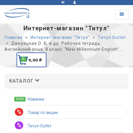
Toggle
navigat
Интернет-магазин "Титул"
Главная
Интернет-магазин "Титул"
Титул Outlet
Дворецкая О. Б. и др. Рабочая тетрадь.
Английский язык. 8 класс. “New Millennium English”....
0
0,00
₽
КАТАЛОГ
Новинки
NEW
%
Товар по акции
%
Титул Outlet