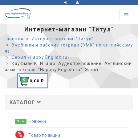
Toggle
navigat
Интернет-магазин "Титул"
Главная
Интернет-магазин "Титул"
Учебники и рабочие тетради (УМК) по английскому
яз
Серия «Happy English.ru»
Кауфман К. И. и др. Аудиоприложение. Английский
язык. 5 класс. "Happpy English.ru". Элект...
0
0,00
₽
КАТАЛОГ
Новинки
NEW
%
Товар по акции