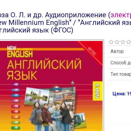
оза О. Л. и др. Аудиоприложение (
элект
ew Millennium English" / "Английский я
глийский язык (ФГОС)
Автор
Способ д
Тип това
Цена: 19