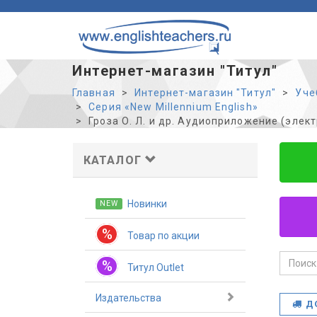
Интернет-магазин "Титул"
Главная
Интернет-магазин "Титул"
Уче
Серия «New Millennium English»
Гроза О. Л. и др. Аудиоприложение (электр
КАТАЛОГ
Новинки
NEW
%
Товар по акции
%
Титул Outlet
Издательства
Д