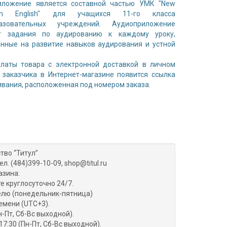
иложение является составной частью УМК "New
nium English" для учащихся 11-го класса
азовательных учреждений. Аудиоприложение
т задания по аудированию к каждому уроку,
нные на развитие навыков аудирования и устной
платы товара с электронной доставкой в личном
 заказчика в Интернет-магазине появится ссылка
ивания, расположенная под номером заказа.
тво “Титул”
ел. (484)399-10-09, shop@titul.ru
азина:
е круглосуточно 24/7.
делю (понедельник-пятница)
емени (UTC+3).
н-Пт, Сб-Вс выходной).
17:30 (Пн-Пт, Сб-Вс выходной).