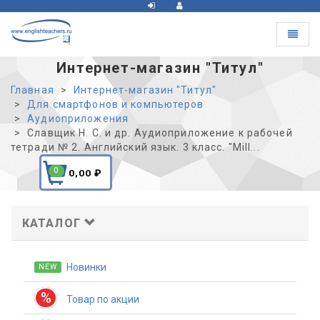
Toggle
navigat
Интернет-магазин "Титул"
Главная
Интернет-магазин "Титул"
Для смартфонов и компьютеров
Аудиоприложения
Славщик Н. С. и др. Аудиоприложение к рабочей
тетради № 2. Английский язык. 3 класс. "Mill...
0
0,00
₽
КАТАЛОГ
Новинки
NEW
%
Товар по акции