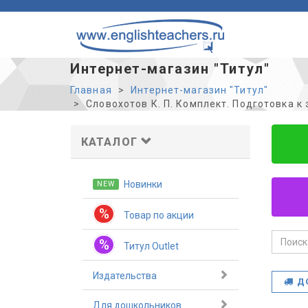
Интернет-магазин "Титул"
Главная
Интернет-магазин "Титул"
Словохотов К. П. Комплект. Подготовка к
КАТАЛОГ
Новинки
NEW
%
Товар по акции
%
Титул Outlet
Издательства
Д
Для дошкольников