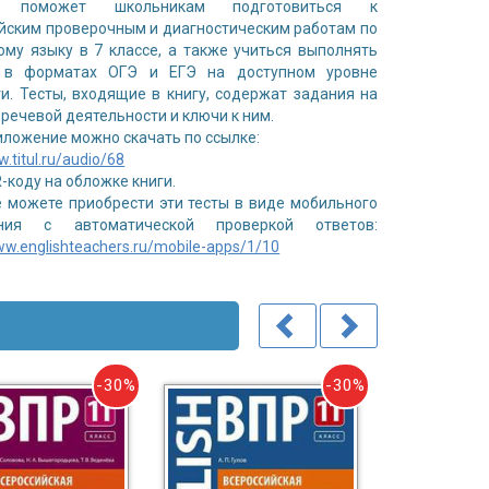
е поможет школьникам подготовиться к
йским проверочным и диагностическим работам по
ому языку в 7 классе, а также учиться выполнять
 в форматах ОГЭ и ЕГЭ на доступном уровне
и. Тесты, входящие в книгу, содержат задания на
 речевой деятельности и ключи к ним.
ложение можно скачать по ссылке:
w.titul.ru/audio/68
R-коду на обложке книги.
 можете приобрести эти тесты в виде мобильного
ния c автоматической проверкой ответов:
ww.englishteachers.ru/mobile-apps/1/10
-30%
-30%