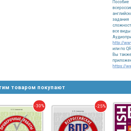
Пособи
всеросси
английск
задания
сложност
все виды
Аудиопри
http://ww
или по Q
Вы также
приложе
https://w
этим товаром покупают
-30%
-25%