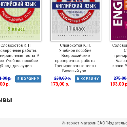
Словохотов К. П.
Словохотов К. П.
Соловова
оверочные работы.
Учебное пособие.
С
нировочные тесты. 9
Всероссийские
тренир
сс. Учебное пособие.
проверочные работы.
Базов
R-код для аудио...
Тренировочные тесты.
класс. 
Базовый уро...
1,00 р.
230,00 р.
275,00 
В КОРЗИНУ
В КОРЗИНУ
00 р.
173,00 р.
193,00 р
ывы
Интернет-магазин ЗАО “Издательс