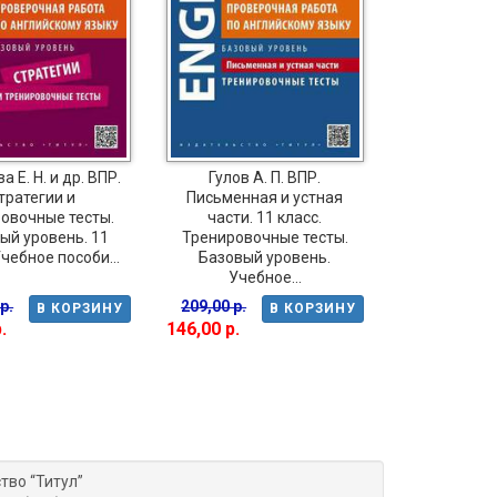
 Е. Н. и др. ВПР.
Гулов А. П. ВПР.
Словохо
тратегии и
Письменная и устная
Проверочн
овочные тесты.
части. 11 класс.
Тренировоч
ый уровень. 11
Тренировочные тесты.
класс. Учеб
Учебное пособи...
Базовый уровень.
QR-код дл
Учебное...
р.
209,00 р.
241,00 р.
В КОРЗИНУ
В КОРЗИНУ
.
146,00 р.
169,00 р.
тво “Титул”