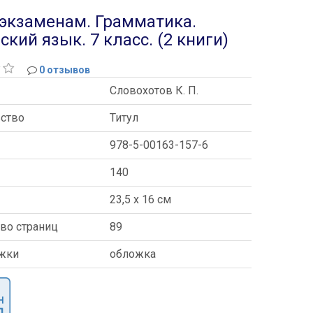
 экзаменам. Грамматика.
ий язык. 7 класс. (2 книги)
0 отзывов
Словохотов К. П.
ьство
Титул
978-5-00163-157-6
140
ы
23,5 x 16 см
во страниц
89
ожки
обложка