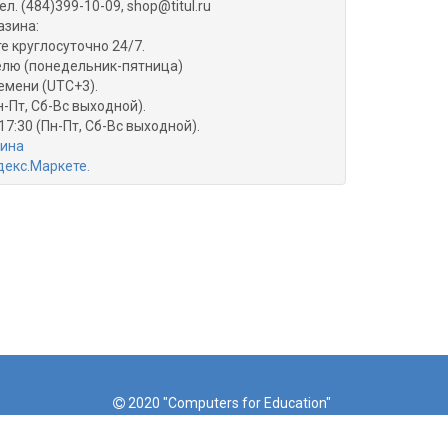
ел. (484)399-10-09, shop@titul.ru
азина:
е круглосуточно 24/7.
делю (понедельник-пятница)
емени (UTC+3).
н-Пт, Сб-Вс выходной).
17:30 (Пн-Пт, Сб-Вс выходной).
зина
2020 "Computers for Education"