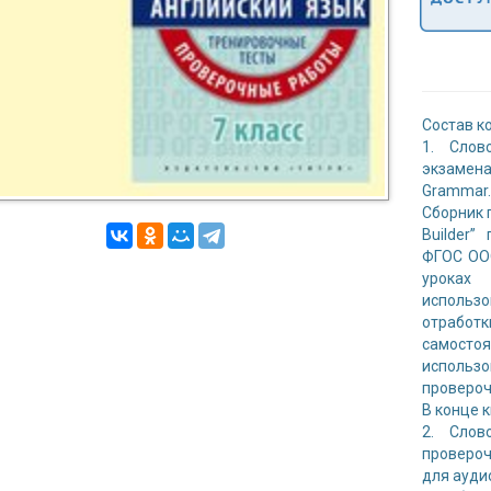
Состав к
1. Слов
экзамена
Grammar.
Сборник 
Builder”
ФГОС ООО
уроках 
использ
отрабо
самосто
использо
провероч
В конце к
2. Слов
провероч
для ауди