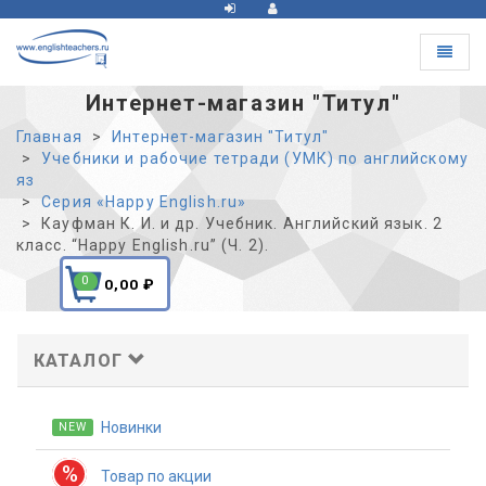
Toggle
navigat
Интернет-магазин "Титул"
Главная
Интернет-магазин "Титул"
Учебники и рабочие тетради (УМК) по английскому
яз
Серия «Happy English.ru»
Кауфман К. И. и др. Учебник. Английский язык. 2
класс. “Happy English.ru” (Ч. 2).
0
0,00
₽
КАТАЛОГ
Новинки
NEW
%
Товар по акции