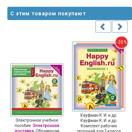
С этим товаром покупают
0%
-20%
Кауфман К. И. и др.
Электронное учебное
Кауфман К. И. и др.
пособие.
Электронная
Комплект рабочих
доставка
. Обучающая
тетрадей для 2 класса