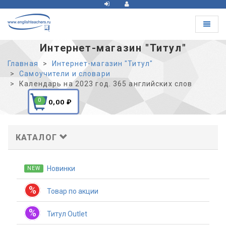
Toggle
navigat
Интернет-магазин "Титул"
Главная
Интернет-магазин "Титул"
Самоучители и словари
Календарь на 2023 год. 365 английских слов
0
0,00
₽
КАТАЛОГ
Новинки
NEW
%
Товар по акции
%
Титул Outlet