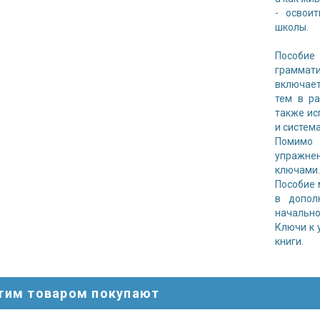
- освои
школы.
Пособие
граммат
включает
тем в р
также ис
и система
Помимо 
упражнен
ключами
Пособие 
в допол
начально
Ключи к 
книги.
этим товаром покупают