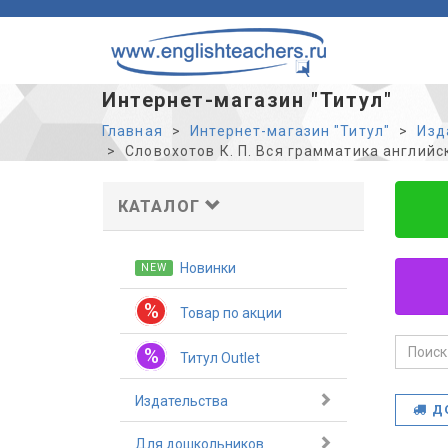
Интернет-магазин "Титул"
Главная
Интернет-магазин "Титул"
Изд
Словохотов К. П. Вся грамматика английс
КАТАЛОГ
Новинки
NEW
%
Товар по акции
%
Титул Outlet
Издательства
Д
Для дошкольников