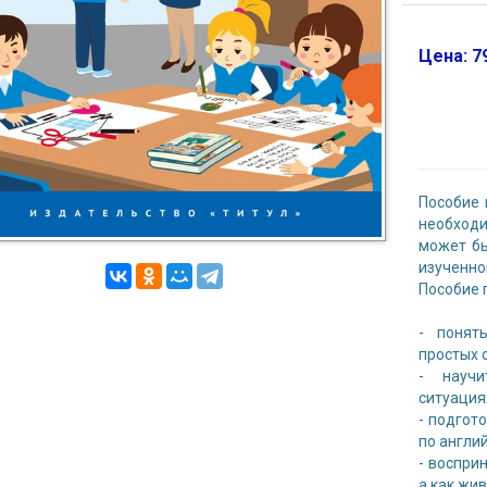
Цена: 79
Пособие 
необходи
может бы
изученно
Пособие 
- понят
простых 
- научи
ситуация
- подгот
по англи
- воспри
а как жи