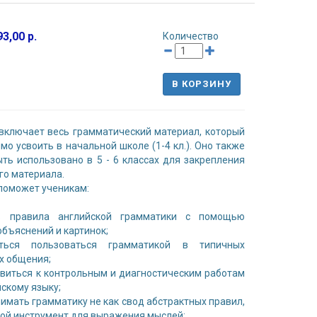
3,00 р.
Количество
В КОРЗИНУ
включает весь грамматический материал, который
мо усвоить в начальной школе (1-4 кл.). Оно также
ть использовано в 5 - 6 классах для закрепления
го материала.
поможет ученикам:
ь правила английской грамматики с помощью
объяснений и картинок;
ться пользоваться грамматикой в типичных
х общения;
овиться к контрольным и диагностическим работам
йскому языку;
нимать грамматику не как свод абстрактных правил,
вой инструмент для выражения мыслей;