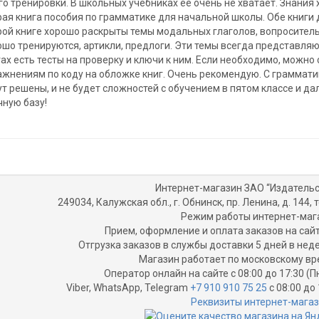
о тренировки. В школьных учебниках ее очень не хватает. Знания 
рая книга пособия по грамматике для начальной школы. Обе книги 
рой книге хорошо раскрыты темы модальных глаголов, вопросите
ошо тренируются, артикли, предлоги. Эти темы всегда представляю
ах есть тесты на проверку и ключи к ним. Если необходимо, можно
ажнениям по коду на обложке книг. Очень рекомендую. С граммат
т решены, и не будет сложностей с обучением в пятом классе и дал
чную базу!
Интернет-магазин ЗАО “Издательс
249034, Калужская обл., г. Обнинск, пр. Ленина, д. 144, т
Режим работы интернет-маг
Прием, оформление и оплата заказов на сайт
Отгрузка заказов в службы доставки 5 дней в не
Магазин работает по московскому вр
Оператор онлайн на сайте с 08:00 до 17:30 (П
Viber, WhatsApp, Telegram
+7 910 910 75 25
с 08:00 до 
Реквизиты интернет-мага