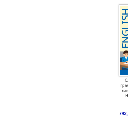
С
гра
яз
Н
793,