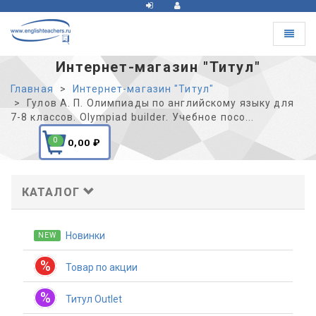
Toggle
navigat
Интернет-магазин "Титул"
Главная
Интернет-магазин "Титул"
Гулов А. П. Олимпиады по английскому языку для
7-8 классов. Olympiad builder. Учебное посо...
0
0,00
₽
КАТАЛОГ
Новинки
NEW
%
Товар по акции
%
Титул Outlet