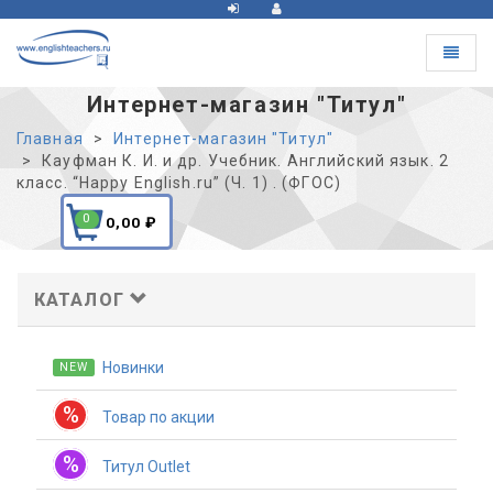
Toggle
navigat
Интернет-магазин "Титул"
Главная
Интернет-магазин "Титул"
Кауфман К. И. и др. Учебник. Английский язык. 2
класс. “Happy English.ru” (Ч. 1) . (ФГОС)
0
0,00
₽
КАТАЛОГ
Новинки
NEW
%
Товар по акции
%
Титул Outlet