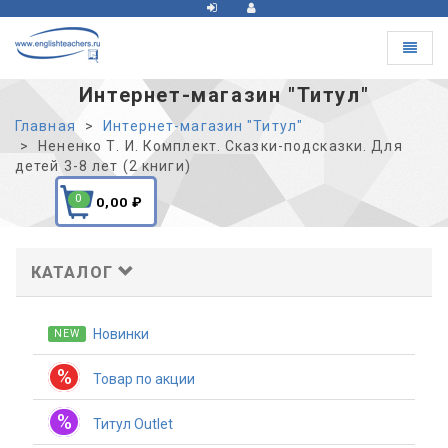
Toggle
navigat
Интернет-магазин "Титул"
Главная
Интернет-магазин "Титул"
Нененко Т. И. Комплект. Сказки-подсказки. Для
детей 3-8 лет (2 книги)
0
0,00
₽
КАТАЛОГ
Новинки
NEW
%
Товар по акции
%
Титул Outlet