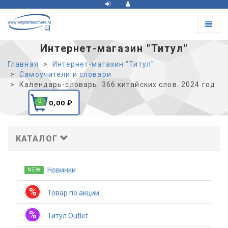
Toggle
navigat
Интернет-магазин "Титул"
Главная
Интернет-магазин "Титул"
Самоучители и словари
Календарь-словарь. 366 китайских слов. 2024 год
0
0,00
₽
КАТАЛОГ
Новинки
NEW
%
Товар по акции
%
Титул Outlet