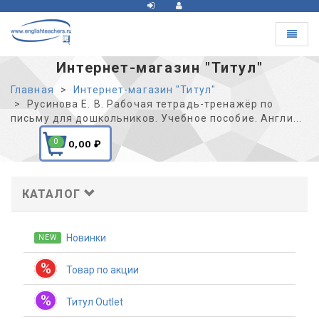
Toggle
navigat
Интернет-магазин "Титул"
Главная
Интернет-магазин "Титул"
Русинова Е. В. Рабочая тетрадь-тренажёр по
письму для дошкольников. Учебное пособие. Англи...
0
0,00
₽
КАТАЛОГ
Новинки
NEW
%
Товар по акции
%
Титул Outlet