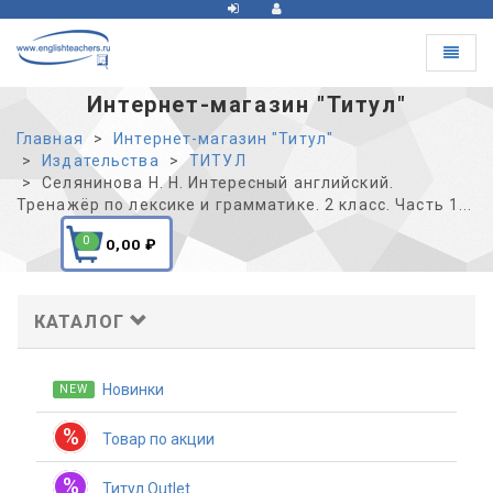
Toggle
navigat
Интернет-магазин "Титул"
Главная
Интернет-магазин "Титул"
Издательства
ТИТУЛ
Селянинова Н. Н. Интересный английский.
Тренажёр по лексике и грамматике. 2 класс. Часть 1...
0
0,00
₽
КАТАЛОГ
Новинки
NEW
%
Товар по акции
%
Титул Outlet