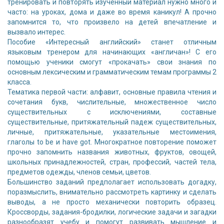
тренировать и повторять изученный материал нужно много и
часто: на уроках, дома и даже во время каникул! А прочно
запомнится то, что произвело на детей впечатление и
вызвало интерес.
Пособие «Интересный английский» станет отличным
языковым тренером для начинающих «англичан»! С его
помощью ученики смогут «прокачать» свои знания по
основным лексическим и грамматическим темам программы 2
класса.
Тематика первой части: алфавит, основные правила чтения и
сочетания букв, числительные, множественное число
существительных с исключениями, составные
существительные, притяжательный падеж существительных,
личные, притяжательные, указательные местоимения,
глаголы to be и have got. Многократное повторение поможет
прочно запомнить названия животных, фруктов, овощей,
школьных принадлежностей, стран, профессий, частей тела,
предметов одежды, членов семьи, цветов.
Большинство заданий предполагает использовать догадку,
поразмыслить, внимательно рассмотреть картинку и сделать
выводы, а не просто механически повторить образец.
Кроссворды, задания-бродилки, логические задачи и загадки
разнообразят учебу и помогут развивать мышление и