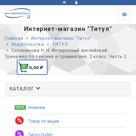
Toggle
navigat
Интернет-магазин "Титул"
Главная
Интернет-магазин "Титул"
Издательства
ТИТУЛ
Селянинова Н. Н. Интересный английский.
Тренажёр по лексике и грамматике. 2 класс. Часть 2...
0
0,00
₽
КАТАЛОГ
Новинки
NEW
%
Товар по акции
%
Титул Outlet