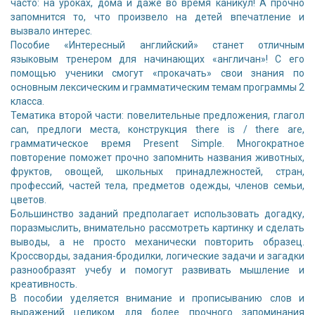
часто: на уроках, дома и даже во время каникул! А прочно
запомнится то, что произвело на детей впечатление и
вызвало интерес.
Пособие «Интересный английский» станет отличным
языковым тренером для начинающих «англичан»! С его
помощью ученики смогут «прокачать» свои знания по
основным лексическим и грамматическим темам программы 2
класса.
Тематика второй части: повелительные предложения, глагол
can, предлоги места, конструкция there is / there are,
грамматическое время Present Simple. Многократное
повторение поможет прочно запомнить названия животных,
фруктов, овощей, школьных принадлежностей, стран,
профессий, частей тела, предметов одежды, членов семьи,
цветов.
Большинство заданий предполагает использовать догадку,
поразмыслить, внимательно рассмотреть картинку и сделать
выводы, а не просто механически повторить образец.
Кроссворды, задания-бродилки, логические задачи и загадки
разнообразят учебу и помогут развивать мышление и
креативность.
В пособии уделяется внимание и прописыванию слов и
выражений целиком для более прочного запоминания