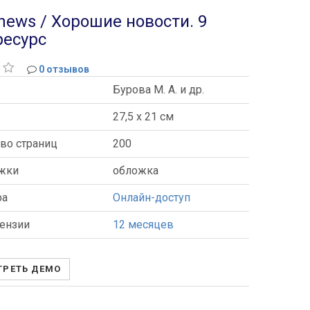
news / Хорошие новости. 9
ресурс
0 отзывов
Бурова М. А. и др.
ы
27,5 x 21 см
во страниц
200
ожки
обложка
ра
Онлайн-доступ
ензии
12 месяцев
РЕТЬ ДЕМО