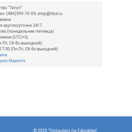
тво “Титул”
ел. (484)399-10-09, shop@titul.ru
азина:
е круглосуточно 24/7.
делю (понедельник-пятница)
емени (UTC+3).
н-Пт, Сб-Вс выходной).
17:30 (Пн-Пт, Сб-Вс выходной).
зина
2020 "Computers for Education"