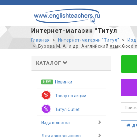
Интернет-магазин "Титул"
Главная
Интернет-магазин "Титул"
Изд
Бурова М. А. и др. Английский язык.Good n
КАТАЛОГ
Новинки
NEW
%
Товар по акции
%
Титул Outlet
Издательства
Д
Для дошкольников