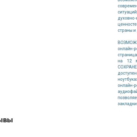
совреме
ситуаций
духовно
ценност
страны и
ВОЗМОЖН
онлайн-
страница
на 12 
СОХРАН
доступе
ноутбука
онлайн-
аудиофа
позволяе
закладки
ывы