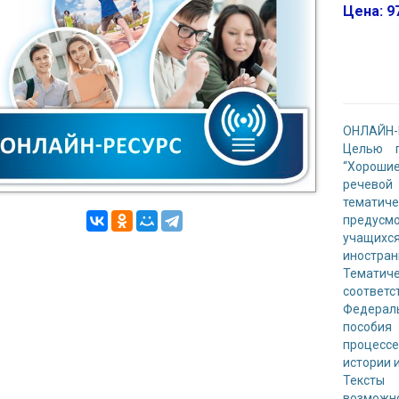
Цена: 97
ОНЛАЙН-
Целью п
“Хороши
речевой
темати
предусмо
учащихс
иностран
Темати
соответс
Федерал
пособия
процессе
истории 
Тексты
возможно