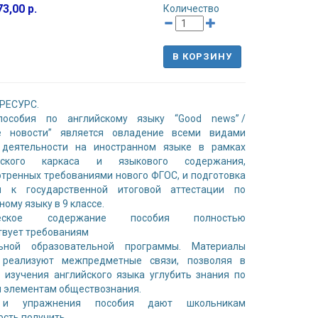
3,00 р.
Количество
В КОРЗИНУ
РЕСУРС.
особия по английскому языку “Good news” /
е новости” является овладение всеми видами
 деятельности на иностранном языке в рамках
ческого каркаса и языкового содержания,
тренных требованиями нового ФГОС, и подготовка
я к государственной итоговой аттестации по
ному языку в 9 классе.
ческое содержание пособия полностью
твует требованиям
ьной образовательной программы. Материалы
 реализуют межпредметные связи, позволяя в
 изучения английского языка углубить знания по
и элементам обществознания.
 и упражнения пособия дают школьникам
сть получить