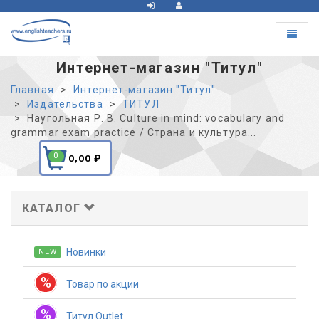
Toggle
navigat
Интернет-магазин "Титул"
Главная
Интернет-магазин "Титул"
Издательства
ТИТУЛ
Наугольная Р. В. Culture in mind: vocabulary and
grammar exam practice / Страна и культура...
0
0,00
₽
КАТАЛОГ
Новинки
NEW
%
Товар по акции
%
Титул Outlet