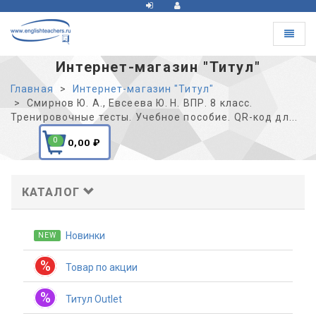
Toggle
navigat
Интернет-магазин "Титул"
Главная
Интернет-магазин "Титул"
Смирнов Ю. А., Евсеева Ю. Н. ВПР. 8 класс.
Тренировочные тесты. Учебное пособие. QR-код дл...
0
0,00
₽
КАТАЛОГ
Новинки
NEW
%
Товар по акции
%
Титул Outlet