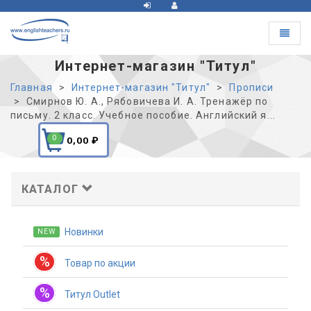
Toggle
navigat
Интернет-магазин "Титул"
Главная
Интернет-магазин "Титул"
Прописи
Смирнов Ю. А., Рябовичева И. А. Тренажёр по
письму. 2 класс. Учебное пособие. Английский я...
0
0,00
₽
КАТАЛОГ
Новинки
NEW
%
Товар по акции
%
Титул Outlet