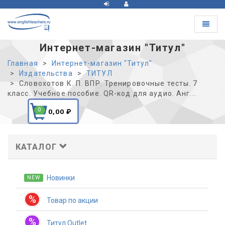
Toggle
navigat
Интернет-магазин "Титул"
Главная
Интернет-магазин "Титул"
Издательства
ТИТУЛ
Словохотов К. П. ВПР. Тренировочные тесты. 7
класс. Учебное пособие. QR-код для аудио. Анг...
0
0,00
₽
КАТАЛОГ
Новинки
NEW
%
Товар по акции
%
Титул Outlet