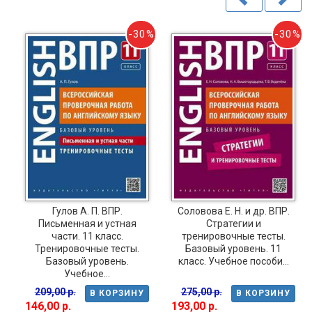
-30%
-30%
0%
Гулов А. П. ВПР.
Соловова Е. Н. и др. ВПР.
Письменная и устная
Стратегии и
части. 11 класс.
тренировочные тесты.
Тренировочные тесты.
Базовый уровень. 11
Базовый уровень.
класс. Учебное пособи...
Учебное...
209,00 р.
275,00 р.
В КОРЗИНУ
В КОРЗИНУ
146,00 р.
193,00 р.