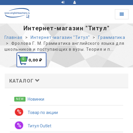
Toggle
navigat
Интернет-магазин "Титул"
Главная
Интернет-магазин "Титул"
Грамматика
Фролова Г. М. Грамматика английского языка для
школьников и поступающих в вузы. Теория и п...
0
0,00
₽
КАТАЛОГ
Новинки
NEW
%
Товар по акции
%
Титул Outlet