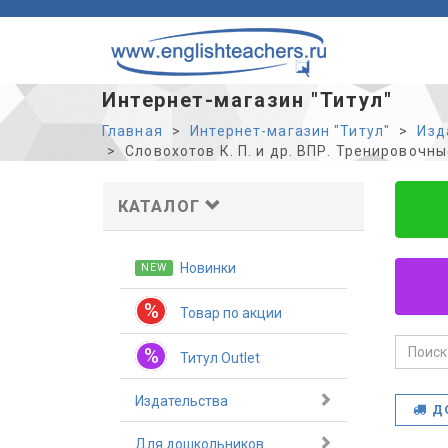
Интернет-магазин "Титул"
Главная
Интернет-магазин "Титул"
Изд
Словохотов К. П. и др. ВПР. Тренировочные
КАТАЛОГ
Новинки
NEW
%
Товар по акции
%
Титул Outlet
Издательства
Д
Для дошкольников