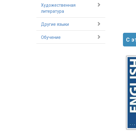
Художественная
литература
Другие языки
Обучение
С 
-30%
-25%
Словохотов К. П.
Словохотов К. П.