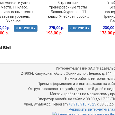
исьменная и устная
Стратегии и
Учеб
части. 11 класс.
тренировочные тесты.
Вс
енировочные тесты.
Базовый уровень. 11
прове
Базовый уровень.
класс. Учебное пособи...
Тренир
Учебное...
Ба
9,00 р.
275,00 р.
230,00 
В КОРЗИНУ
В КОРЗИНУ
00 р.
193,00 р.
173,00 р
ывы
Интернет-магазин ЗАО “Издательс
249034, Калужская обл., г. Обнинск, пр. Ленина, д. 144, т
Режим работы интернет-маг
Прием, оформление и оплата заказов на сайт
Отгрузка заказов в службы доставки 5 дней в не
Магазин работает по московскому вр
Оператор онлайн на сайте с 08:00 до 17:30 (П
Viber, WhatsApp, Telegram
+7 910 910 75 25
с 08:00 до 
Реквизиты интернет-мага