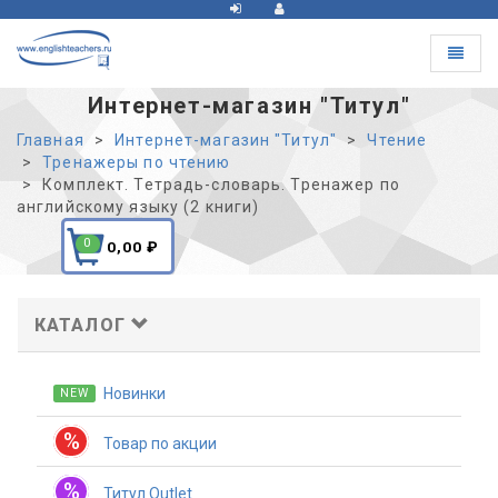
Toggle
navigat
Интернет-магазин "Титул"
Главная
Интернет-магазин "Титул"
Чтение
Тренажеры по чтению
Комплект. Тетрадь-словарь. Тренажер по
английскому языку (2 книги)
0
0,00
₽
КАТАЛОГ
Новинки
NEW
%
Товар по акции
%
Титул Outlet